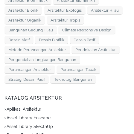
Arsitektur Biomimetik
Arsitektur Biomimikri
Arsitektur Bionik
Arsitektur Ekologis
Arsitektur Hijau
Arsitektur Organik
Arsitektur Tropis
Bangunan Gedung Hijau
Climate Responsive Design
Desain Aktif
Desain Biofilik
Desain Pasif
Metode Perancangan Arsitektur
Pendekatan Arsitektur
Pengendalian Lingkungan Bangunan
Perancangan Arsitektur
Perancangan Tapak
Strategi Desain Pasif
Teknologi Bangunan
KATALOG ARSITEKTUR
Aplikasi Arsitektur
Asset Library Enscape
Asset Library SkecthUp