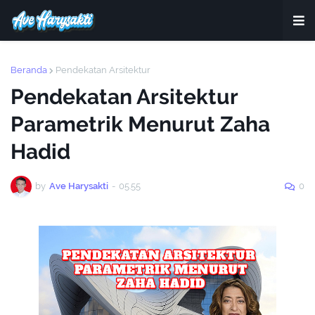
Beranda
Pendekatan Arsitektur
Pendekatan Arsitektur
Parametrik Menurut Zaha
Hadid
by
Ave Harysakti
-
05.55
0