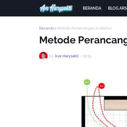
BERANDA
BLOG AR
Beranda
Metode Perancangan Arsitektur
Metode Perancang
by
Ave Harysakti
-
05.55