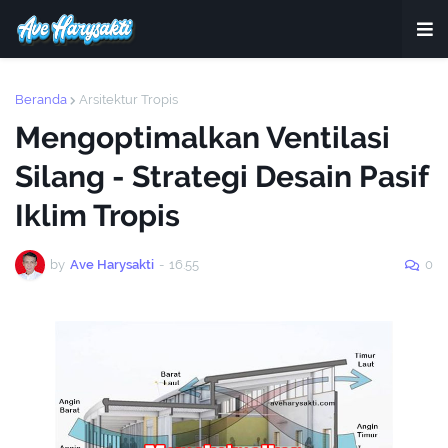
Beranda
Arsitektur Tropis
Mengoptimalkan Ventilasi
Silang - Strategi Desain Pasif
Iklim Tropis
by
Ave Harysakti
-
16.55
0