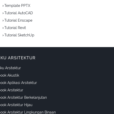
Template PPTX
Tutorial AutoCAD
Tutorial Enscape
Tutorial Revit
Tutorial SketchUp
KU ARSITEKTUR
ku Arsitektur
ook Akustik
ook Aplikasi Arsitektur
ook Arsitektur
ook Arsitektur Berkelanjutan
ook Arsitektur Hijau
ook Arsitektur Lingkungan Binaan