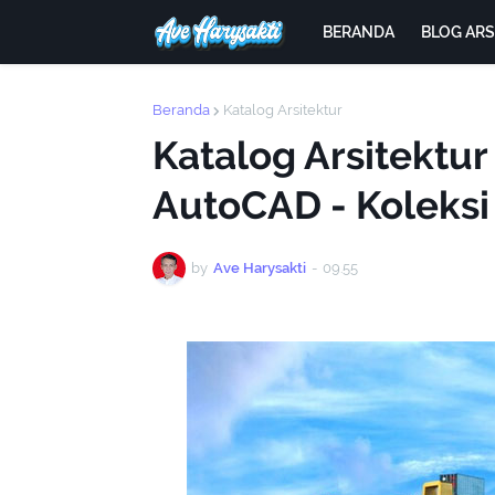
BERANDA
BLOG AR
Beranda
Katalog Arsitektur
Katalog Arsitektur
AutoCAD - Kolek
by
Ave Harysakti
-
09.55